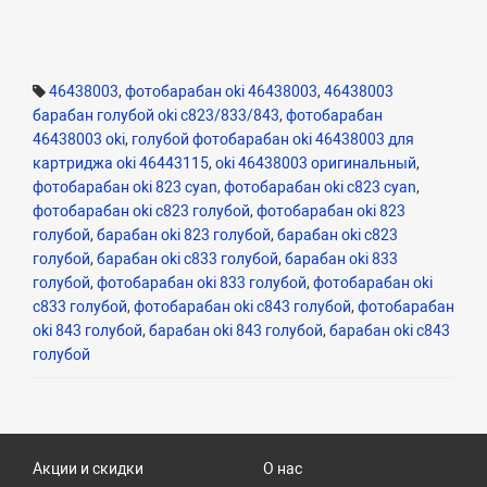
46438003
,
фотобарабан oki 46438003
,
46438003
барабан голубой oki c823/833/843
,
фотобарабан
46438003 oki
,
голубой фотобарабан oki 46438003 для
картриджа oki 46443115
,
oki 46438003 оригинальный
,
фотобарабан oki 823 cyan
,
фотобарабан oki c823 cyan
,
фотобарабан oki c823 голубой
,
фотобарабан oki 823
голубой
,
барабан oki 823 голубой
,
барабан oki c823
голубой
,
барабан oki c833 голубой
,
барабан oki 833
голубой
,
фотобарабан oki 833 голубой
,
фотобарабан oki
c833 голубой
,
фотобарабан oki c843 голубой
,
фотобарабан
oki 843 голубой
,
барабан oki 843 голубой
,
барабан oki c843
голубой
Акции и скидки
О нас