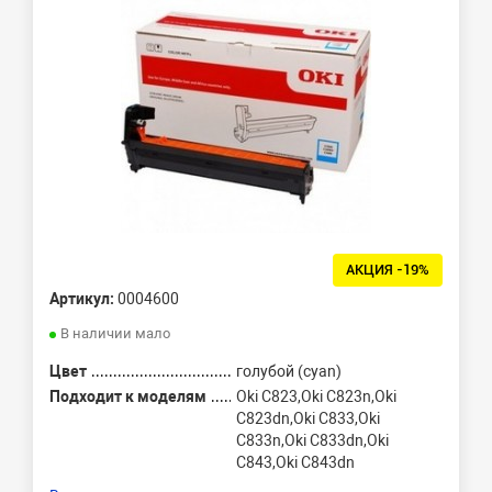
АКЦИЯ -19%
Артикул:
0004600
В наличии мало
Цвет
голубой (cyan)
Подходит к моделям
Oki C823,Oki C823n,Oki
C823dn,Oki C833,Oki
C833n,Oki C833dn,Oki
C843,Oki C843dn