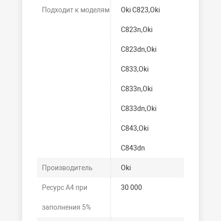
Подходит к моделям
Oki C823,Oki
C823n,Oki
C823dn,Oki
C833,Oki
C833n,Oki
C833dn,Oki
C843,Oki
C843dn
Производитель
Oki
Ресурс А4 при
30 000
заполнения 5%