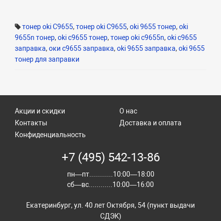
тонер oki C9655
,
тонер oki C9655
,
oki 9655 тонер
,
oki
9655n тонер
,
oki c9655 тонер
,
тонер oki c9655n
,
oki c9655
заправка
,
оки с9655 заправка
,
oki 9655 заправка
,
oki 9655
тонер для заправки
Акции и скидки
О нас
Контакты
Доставка и оплата
Конфиденциальность
+7 (495) 542-13-86
пн—пт............10:00—18:00
сб—вс............10:00—16:00
Екатеринбург, ул. 40 лет Октября, 54 (пункт выдачи
СДЭК)