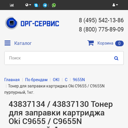
8 (495) 542-13-86
8 (800) 775-89-09
Каталог
Корзина
0
Главная
По брендам
OKI
C
9655N
Тонер для заправки картриджа Oki C9655 / C9655N
пурпурный, 1кг.
43837134 / 43837130 Тонер
для заправки картриджа
Oki C9655 / C9655N